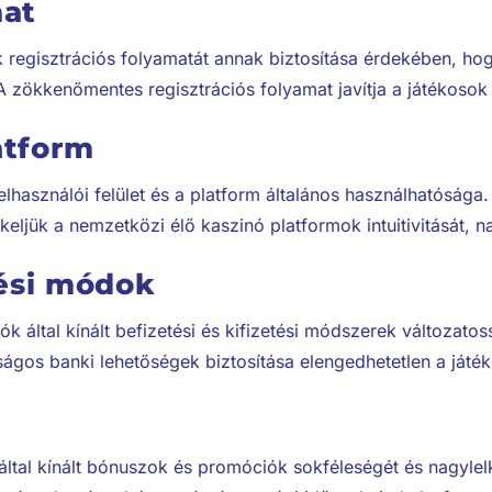
mat
 regisztrációs folyamatát annak biztosítása érdekében, ho
 zökkenőmentes regisztrációs folyamat javítja a játékosok 
atform
felhasználói felület és a platform általános használhatóság
eljük a nemzetközi élő kaszinó platformok intuitivitását, na
tési módok
k által kínált befizetési és kifizetési módszerek változato
ágos banki lehetőségek biztosítása elengedhetetlen a játé
ltal kínált bónuszok és promóciók sokféleségét és nagylelk