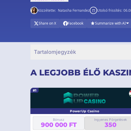
engedélyezés. A legtöbb esetben, ha egy onl
rendelkezik működési engedéllyel egy adott 
Közzétette:
Natasha Fernandez
Utolsó frissítés:
06.0
előfordulhat, hogy nem kínálja szolgáltatásai
Share on X
Facebook
Summarize with AI
az ügyfélszolgálat. A legtöbb élő online kasz
országokban működik, ahol hatékonyan tudnak
Az adott országban beszélt nyelv általában g
ügyfélszolgálatot illetően. Az élő játékoknak 
Tartalomjegyzék
is vannak, ami nyelvi akadályok esetén kihívás
Az alábbiakban összeállítottuk az országok l
A LEGJOBB ÉLŐ KASZI
élő kaszinóját az adott országon belül, és kez
#1
PowerUp Casino
Bónusz
Ingyenes Pörgetések
900 000 FT
350