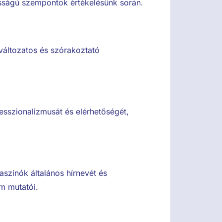
osságú szempontok értékelésünk során.
változatos és szórakoztató
fesszionalizmusát és elérhetőségét,
aszinók általános hírnevét és
m mutatói.