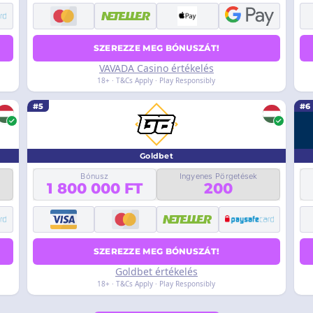
SZEREZZE MEG BÓNUSZÁT!
VAVADA Casino értékelés
18+ · T&Cs Apply · Play Responsibly
#5
#6
Goldbet
Bónusz
Ingyenes Pörgetések
1 800 000 FT
200
SZEREZZE MEG BÓNUSZÁT!
Goldbet értékelés
18+ · T&Cs Apply · Play Responsibly