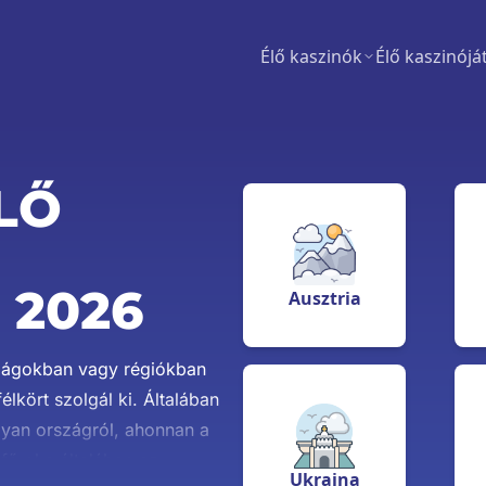
Élő kaszinók
Élő kaszinójá
LŐ
 2026
Ausztria
szágokban vagy régiókban
kört szolgál ki. Általában
lyan országról, ahonnan a
fő oka általában az
Ukrajna