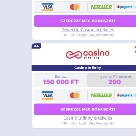
SZEREZZE MEG BÓNUSZÁT!
PowerUp Casino értékelés
18+ · T&Cs Apply · Play Responsibly
#4
Casino Infinity
Bónusz
Ingyenes Pörgetések
150 000 FT
200
SZEREZZE MEG BÓNUSZÁT!
Casino Infinity értékelés
18+ · T&Cs Apply · Play Responsibly