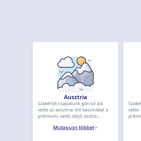
Ausztria
Szakértői csapatunk górcső alá
Szaké
vette az ausztriai élő kaszinókat a
vette 
prémium, valós idejű osztós
prémi
élményt kereső high-roller
és az 
Mutasson többet
játékosok számára. Több mint 50
kedve
kaszinó 2026 áprilisi tesztelése
2026 á