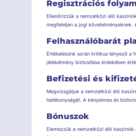
Regisztrációs folya
Ellenőrizzük a nemzetközi élő kaszinók
megfeleljen a jogi követelményeknek. A
Felhasználóbarát pl
Értékelésünk során kritikus tényező a 
játékélmény biztosítása érdekében érték
Befizetési és kifize
Megvizsgáljuk a nemzetközi élő kaszinó
hatékonyságát. A kényelmes és biztons
Bónuszok
Elemezzük a nemzetközi élő kaszinók á