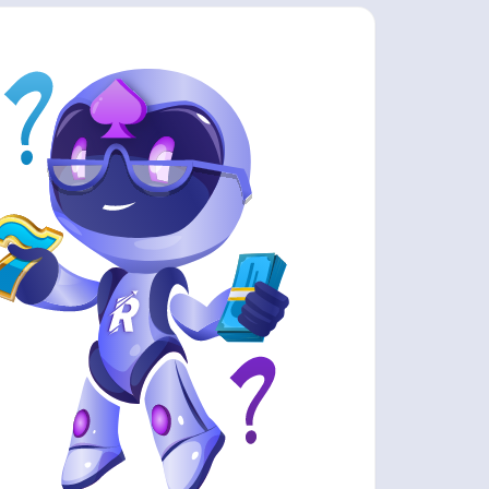
ajánlatért.