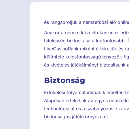
oldalak követik a biztonságra, a
tisztességes játékra és a
felelősségteljes szerencsejátékra
vonatkozó szigorú szabályokat. A
és rangsoroljuk a nemzetközi élő onlin
LiveCasinoRank oldalon
Amikor a nemzetközi élő kaszinók érték
megtudhatod, hogyan működnek
az élő kaszinók a cseh játékosok
hitelesség biztosítása a legfontosabb. 
számára, melyek a leggyakoribb
LiveCasinoRank miként értékeljük és ra
bónuszok, és milyen szabályokat
érdemes ismerned a csatlakozás
különféle kulcsfontosságú tényezők fi
előtt. Olvass tovább a licencelt
és kivételes játékélményt biztosítsunk 
márkák összehasonlításához, és
válaszd ki a költségkeretednek,
Biztonság
kedvenc játékaidnak és
igényeidnek megfelelő élő kaszinót
2026-ban.
Értékelési folyamatunkban kiemelten fo
Alaposan értékeljük az egyes nemzetköz
technológiáját és a szabályozási szab
biztonságos játékkörnyezetet.