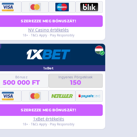
SZEREZZE MEG BÓNUSZÁT!
NV Casino értékelés
18+ · T&Cs Apply · Play Responsibly
1xBet
Bónusz
Ingyenes Pörgetések
500 000 FT
150
SZEREZZE MEG BÓNUSZÁT!
1xBet értékelés
18+ · T&Cs Apply · Play Responsibly